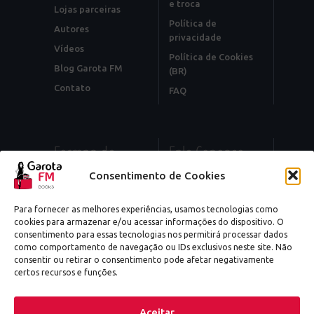
e troca
Lojas parceiras
Política de
Autores
privacidade
Vídeos
Política de Cookies
Blog Garota FM
(BR)
Contato
FAQ
Formas de
Fale Conosco
Pagamento
Editorial:
Consentimento de Cookies
contato@garotafm.com.br
CARTÕES DE
CRÉDITO
Vendas:
Para fornecer as melhores experiências, usamos tecnologias como
comercial@garotafm.com.br
BOLETO
cookies para armazenar e/ou acessar informações do dispositivo. O
consentimento para essas tecnologias nos permitirá processar dados
Imprensa:
PIX
como comportamento de navegação ou IDs exclusivos neste site. Não
comunicacao@garotafm.com
Compra Segura
consentir ou retirar o consentimento pode afetar negativamente
+5521976915991
certos recursos e funções.
Redes Sociais
Aceitar