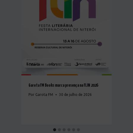
o
Garota FM Books marca presença na FLIN 2026
Por
Garota FM
30 de julho de 2026
N
C
P