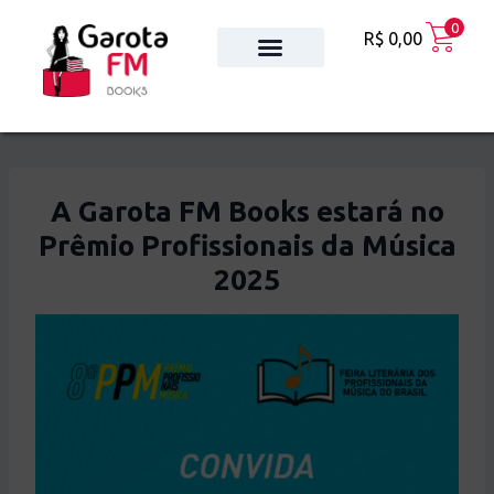
0
R$
0,00
A Garota FM Books estará no
Prêmio Profissionais da Música
2025