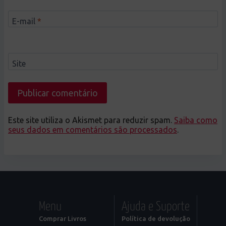
E-mail
*
Site
Este site utiliza o Akismet para reduzir spam.
Saiba como
seus dados em comentários são processados
.
Menu
Ajuda e Suporte
Comprar Livros
Política de devolução