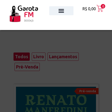
0
R$
0,00
Todos
Livro
Lançamentos
Pré-Venda
Pré-venda