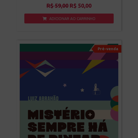
R$
59,00
R$
50,00
ADICIONAR AO CARRINHO
Pré-venda