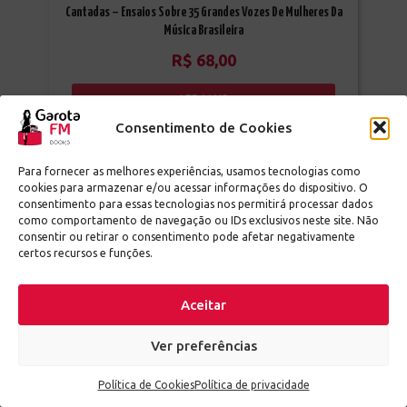
Cantadas – Ensaios Sobre 35 Grandes Vozes De Mulheres Da
Música Brasileira
R$
68,00
LER MAIS
Consentimento de Cookies
Para fornecer as melhores experiências, usamos tecnologias como
Encomenda
cookies para armazenar e/ou acessar informações do dispositivo. O
consentimento para essas tecnologias nos permitirá processar dados
como comportamento de navegação ou IDs exclusivos neste site. Não
consentir ou retirar o consentimento pode afetar negativamente
certos recursos e funções.
Aceitar
Ver preferências
Política de Cookies
Política de privacidade