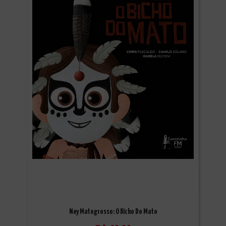
Ney Matogrosso: O Bicho Do Mato