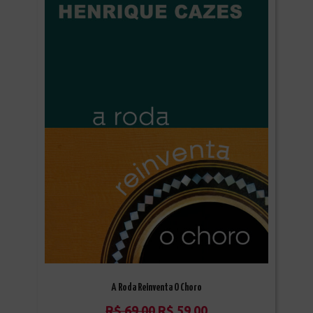
A Roda Reinventa O Choro
R$
69,00
R$
59,00