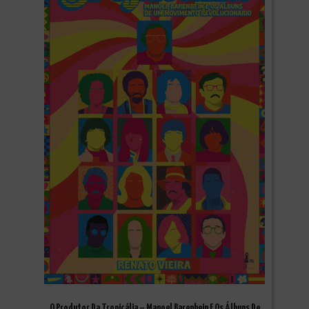
O Produtor Da Tropicália – Manoel Barenbein E Os Álbuns De