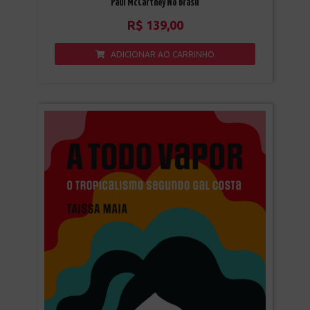
Paul McCartney No Brasil
R$
139,00
ADICIONAR AO CARRINHO