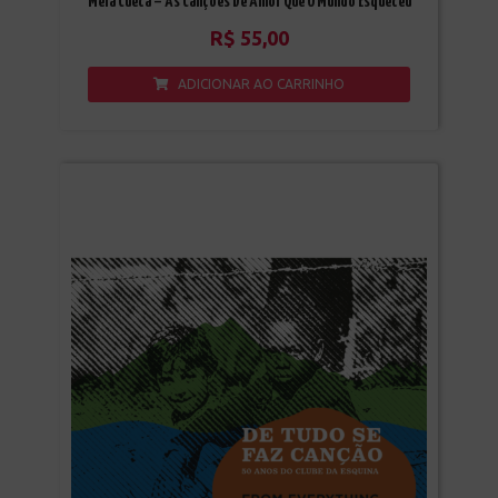
Mela Cueca – As Canções De Amor Que O Mundo Esqueceu
R$
55,00
ADICIONAR AO CARRINHO