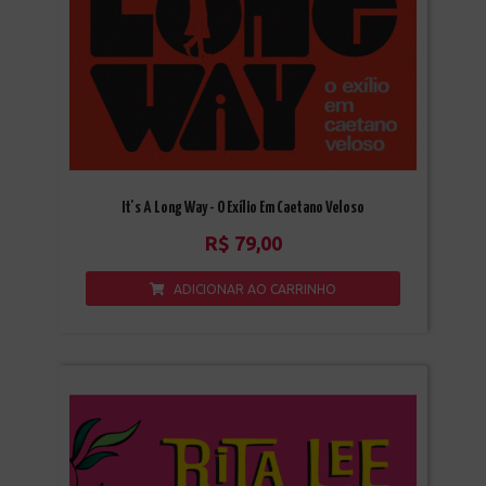
It's A Long Way - O Exílio Em Caetano Veloso
R$
79,00
ADICIONAR AO CARRINHO