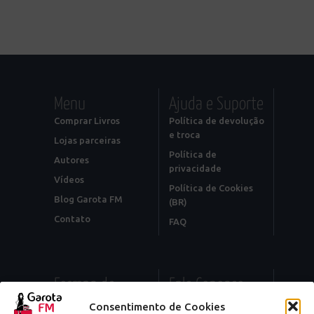
Menu
Ajuda e Suporte
Comprar Livros
Política de devolução
e troca
Lojas parceiras
Política de
Autores
privacidade
Vídeos
Política de Cookies
Blog Garota FM
(BR)
Contato
FAQ
Formas de
Fale Conosco
Pagamento
Editorial:
Consentimento de Cookies
contato@garotafm.com.br