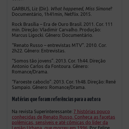
GARBUS, Liz (Dir.).
What
happened,
Miss
Simone
?
Documentário, 1h41min, Netflix. 2015.
Rock Brasília – Era de Ouro Brasil. 2011. Cor. 111
min. Direção: Vladimir Carvalho. Produção:
Marcus Ligocki. Gênero: Documentário.
“Renato Russo – entrevistas MTV”. 2010. Cor.
2h22. Gênero: Entrevistas.
“Somos tão jovens”. 2013. Cor. 1h44. Direção
Antonio Carlos da Fontoura. Gênero:
Romance/Drama.
“Faroeste caboclo”. 2013. Cor. 1h48. Direção: René
Sampaio. Gênero: Romance/Drama.
Matérias que foram referências para a autora
Na revista Superinteressante:
7 histórias pouco
conhecidas de Renato Russo. Conheça as facetas
polêmicas, sensíveis e até cômicas do líder da
Legião Urbana, que morreu em 1996
. Por Felipe