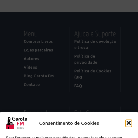
Menu
Ajuda e Suporte
Comprar Livros
Política de devolução
e troca
Lojas parceiras
Política de
Autores
privacidade
Vídeos
Política de Cookies
Blog Garota FM
(BR)
Contato
FAQ
Formas de
Fale Conosco
Pagamento
Editorial:
Consentimento de Cookies
contato@garotafm.com.br
CARTÕES DE
CRÉDITO
Vendas:
Para fornecer as melhores experiências, usamos tecnologias como