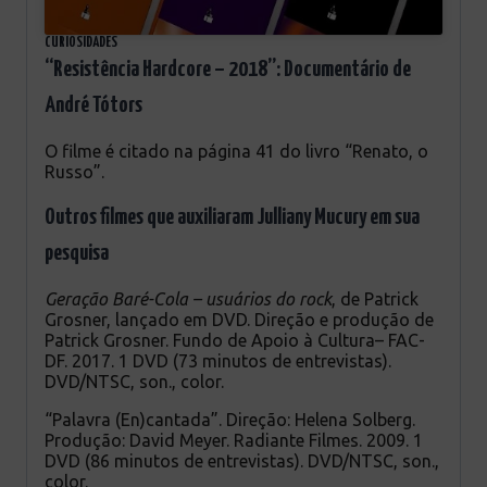
CURIOSIDADES
“Resistência Hardcore – 2018”: Documentário de
André Tótors
O filme é citado na página 41 do livro “Renato, o
Russo”.
Outros filmes que auxiliaram Julliany Mucury em sua
pesquisa
Gera
çã
o Bar
é
-Cola
–
usu
á
rios do rock
, de Patrick
Grosner, lançado em DVD. Direção e produção de
Patrick Grosner. Fundo de Apoio à Cultura– FAC-
DF. 2017. 1 DVD (73 minutos de entrevistas).
DVD/NTSC, son., color.
“Palavra (En)cantada”. Direção: Helena Solberg.
Produção: David Meyer. Radiante Filmes. 2009. 1
DVD (86 minutos de entrevistas). DVD/NTSC, son.,
color.